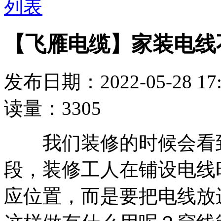
列表
【飞雁电缆】家装电线
发布日期：2022-05-28
读量：3305
我们装修的时候会看到
段，装修工人在铺设电线
应位置，而是要把电线放