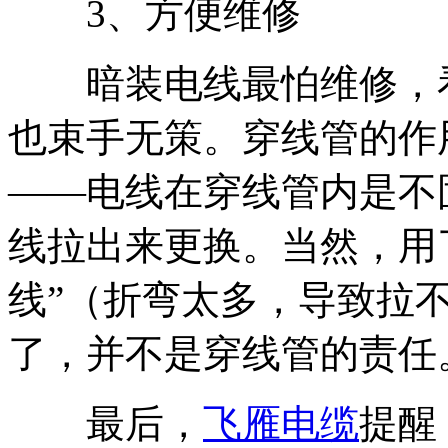
3、方便维修
暗装电线最怕维修，看
也束手无策。穿线管的作
——电线在穿线管内是不
线拉出来更换。当然，用
线”（折弯太多，导致拉
了，并不是穿线管的责任
最后，
飞雁电缆
提醒