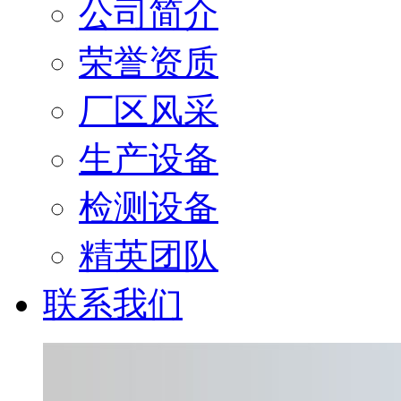
公司简介
荣誉资质
厂区风采
生产设备
检测设备
精英团队
联系我们