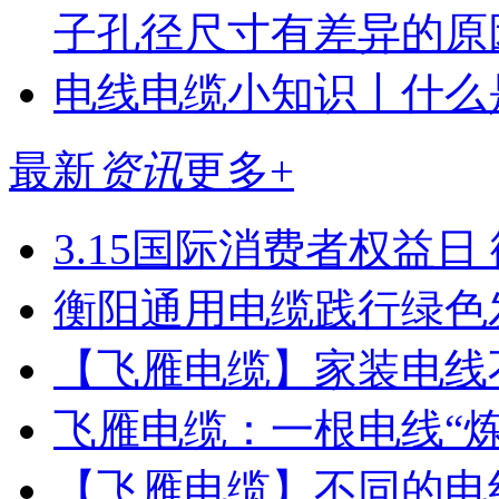
子孔径尺寸有差异的原
电线电缆小知识丨什么是
最新
资讯
更多+
3.15国际消费者权益
衡阳通用电缆践行绿色发
【飞雁电缆】家装电线
飞雁电缆：一根电线“炼
【飞雁电缆】不同的电