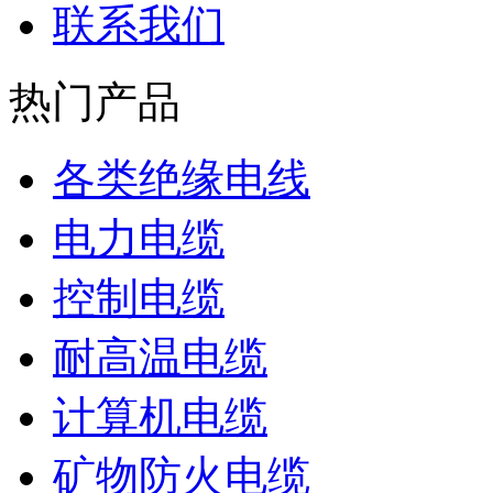
联系我们
热门产品
各类绝缘电线
电力电缆
控制电缆
耐高温电缆
计算机电缆
矿物防火电缆