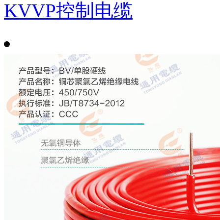
KVVP控制电缆