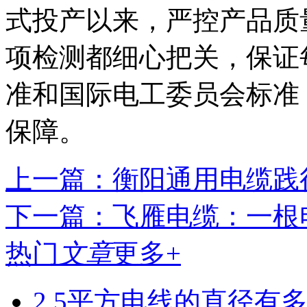
式投产以来，严控产品质
项检测都细心把关，保证
准和国际电工委员会标准
保障。
上一篇：衡阳通用电缆践行
下一篇：飞雁电缆：一根电
热门
文章
更多+
2.5平方电线的直径有