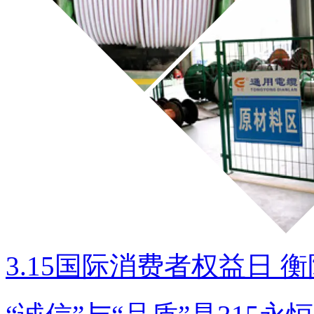
3.15国际消费者权益日 衡