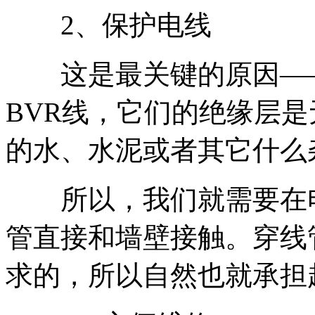
2、保护电线
这是最关键的原因——
BVR线，它们的绝缘层
的水、水泥或者其它什么
所以，我们就需要在电
管直接和墙壁接触。穿线
求的，所以自然也就承担