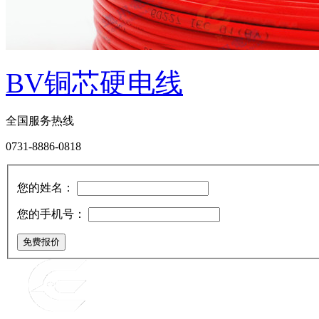
BV铜芯硬电线
全国服务热线
0731-8886-0818
您的姓名：
您的手机号：
免费报价