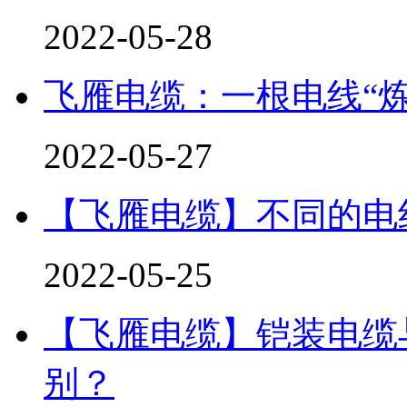
2022-05-28
飞雁电缆：一根电线“炼
2022-05-27
【飞雁电缆】不同的电
2022-05-25
【飞雁电缆】铠装电缆
别？