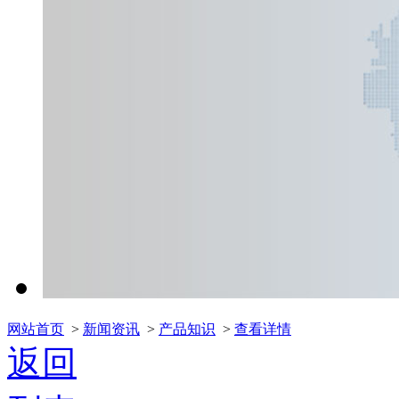
网站首页
>
新闻资讯
>
产品知识
>
查看详情
返回