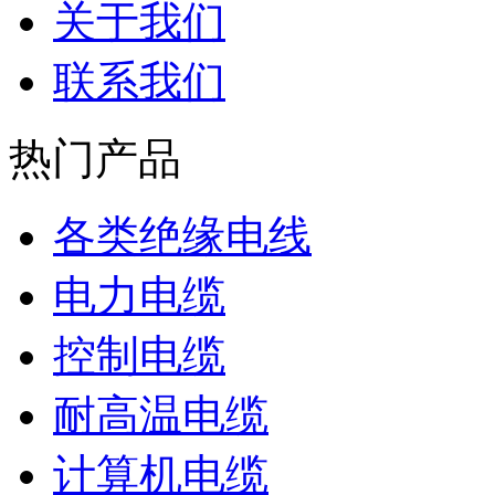
关于我们
联系我们
热门产品
各类绝缘电线
电力电缆
控制电缆
耐高温电缆
计算机电缆