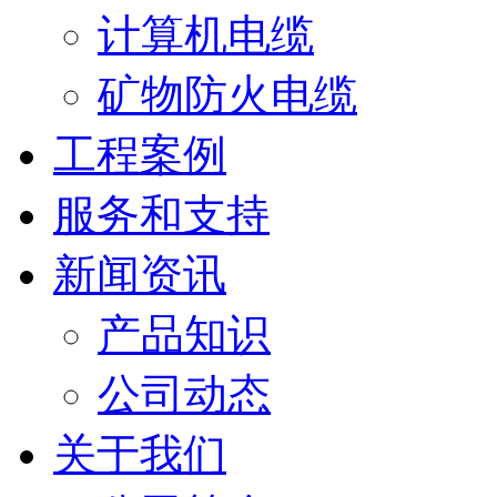
计算机电缆
矿物防火电缆
工程案例
服务和支持
新闻资讯
产品知识
公司动态
关于我们