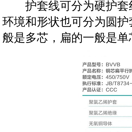
护套线可分为硬护套线
环境和形状也可分为圆护
般是多芯，扁的一般是单