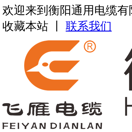
欢迎来到衡阳通用电缆有
收藏本站 丨
联系我们