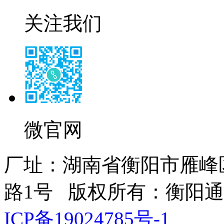
关注我们
微官网
厂址：湖南省衡阳市雁峰
路1号 版权所有：衡阳
ICP备19024785号-1