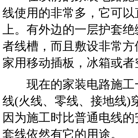
线使用的非常多，它可以
上。有外边的一层护套绝
者线槽，而且敷设非常方
家用移动插板，冰箱或者
现在的家装电路施工一
线(火线、零线、接地线
因为施工时比普通电线的
套线依然有它的用途。