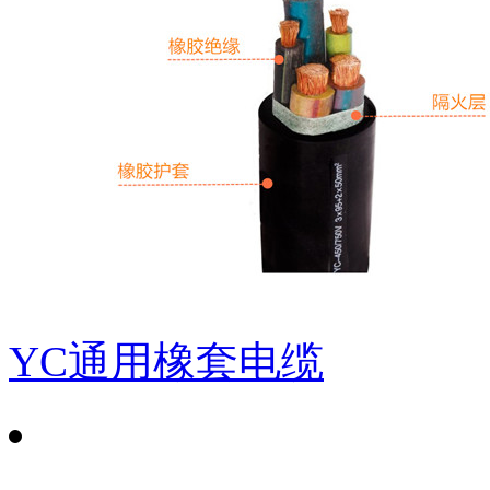
YC通用橡套电缆