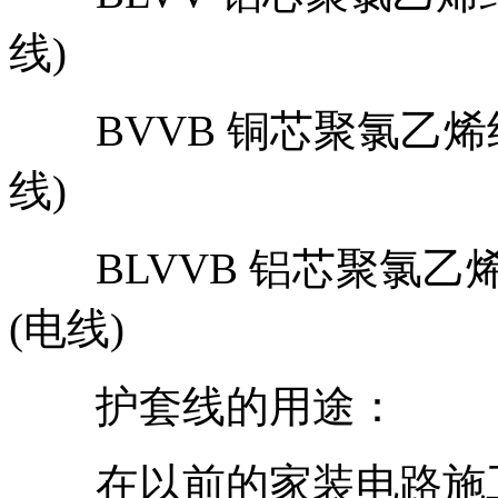
线)
BVVB 铜芯聚氯乙烯
线)
BLVVB 铝芯聚氯乙
(电线)
护套线的用途：
在以前的家装电路施工