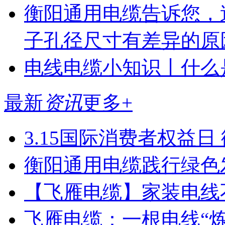
衡阳通用电缆告诉您，
子孔径尺寸有差异的原
电线电缆小知识丨什么是
最新
资讯
更多+
3.15国际消费者权益
衡阳通用电缆践行绿色发
【飞雁电缆】家装电线
飞雁电缆：一根电线“炼