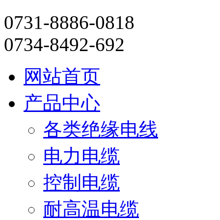
0731-8886-0818
0734-8492-692
网站首页
产品中心
各类绝缘电线
电力电缆
控制电缆
耐高温电缆