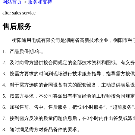
网站首页
>
服务和支持
after sales service
售后服务
衡阳通用电缆有限公司是湖南省高新技术企业，衡阳市种子
1、产品质保期2年。
2、及时向需方提供按合同规定的全部技术资料和图纸。有义
3、按需方要求的时间到现场进行技术服务指导，指导需方按
4、对于需方选购的合同设备有关的配套设备，主动提供满足
5、按需方要求，本公司将派出有丰富经验的工程师按合同规
6、加强售前、售中、售后服务，把“24小时服务”、“超前服务
7、接到需方反映的质量问题信息后，在2小时内作出答复或
8、随时满足需方对备品备件的要求。