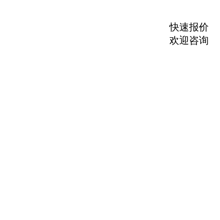
快速报价
欢迎咨询