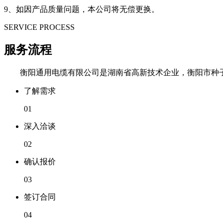
9、如因产品质量问题，本公司将无偿更换。
SERVICE PROCESS
服务流程
衡阳通用电缆有限公司是湖南省高新技术企业，衡阳市种子
了解需求
01
深入洽谈
02
确认报价
03
签订合同
04