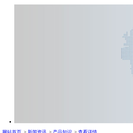
网站首页
>
新闻资讯
>
产品知识
>
查看详情