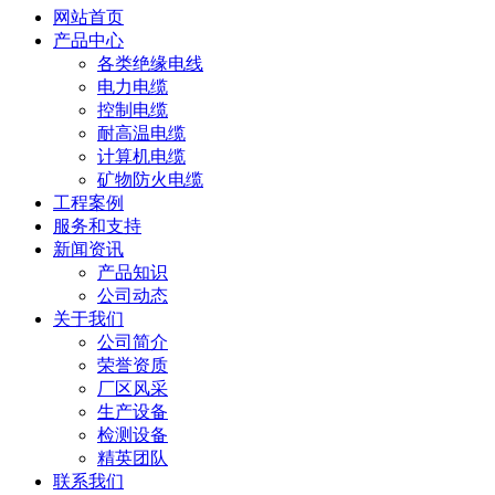
网站首页
产品中心
各类绝缘电线
电力电缆
控制电缆
耐高温电缆
计算机电缆
矿物防火电缆
工程案例
服务和支持
新闻资讯
产品知识
公司动态
关于我们
公司简介
荣誉资质
厂区风采
生产设备
检测设备
精英团队
联系我们