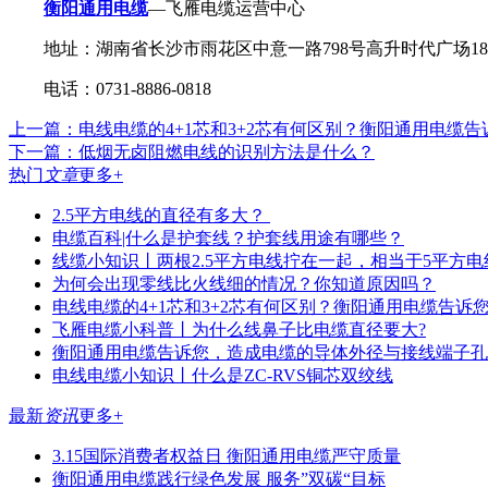
衡阳通用电缆
—飞雁电缆运营中心
地址：湖南省长沙市雨花区中意一路798号高升时代广场1
电话：0731-8886-0818
上一篇：电线电缆的4+1芯和3+2芯有何区别？衡阳通用电缆告
下一篇：低烟无卤阻燃电线的识别方法是什么？
热门
文章
更多+
2.5平方电线的直径有多大？
电缆百科|什么是护套线？护套线用途有哪些？
线缆小知识丨两根2.5平方电线拧在一起，相当于5平方电
为何会出现零线比火线细的情况？你知道原因吗？
电线电缆的4+1芯和3+2芯有何区别？衡阳通用电缆告诉
飞雁电缆小科普丨为什么线鼻子比电缆直径要大?
衡阳通用电缆告诉您，造成电缆的导体外径与接线端子孔
电线电缆小知识丨什么是ZC-RVS铜芯双绞线
最新
资讯
更多+
3.15国际消费者权益日 衡阳通用电缆严守质量
衡阳通用电缆践行绿色发展 服务”双碳“目标