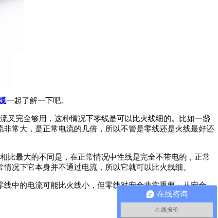
缆
一起了解一下吧。
流又完全够用，这种情况下零线是可以比火线细的。比如一盏
电流非常大，是正常电流的几倍，所以不管是零线还是火线最好还
相比最大的不同是，在正常情况中性线是完全不带电的，正常
常情况下它本身并不通过电流，所以它就可以比火线细。
线中的电流可能比火线小，但零线对安全非常重要，从安全，
在线咨询
在线报价