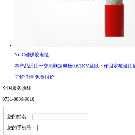
YGC硅橡胶电缆
本产品适用于交流额定电压0.6/1KV及以下作固定敷
了解详情
免费报价
全国服务热线
0731-8886-0818
您的姓名：
您的手机号：