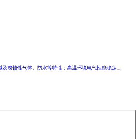
碱及腐蚀性气体、防水等特性，高温环境电气性能稳定...