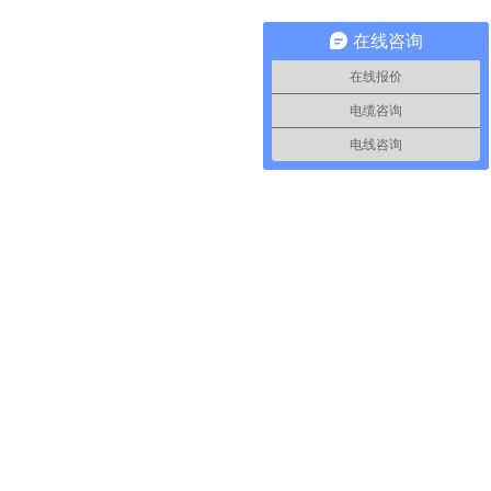
在线咨询
在线报价
电缆咨询
电线咨询