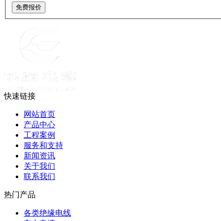
免费报价
快速链接
网站首页
产品中心
工程案例
服务和支持
新闻资讯
关于我们
联系我们
热门产品
各类绝缘电线