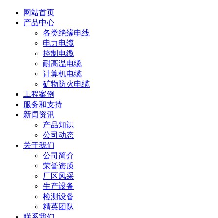
网站首页
产品中心
各类绝缘电线
电力电缆
控制电缆
耐高温电缆
计算机电缆
矿物防火电缆
工程案例
服务和支持
新闻资讯
产品知识
公司动态
关于我们
公司简介
荣誉资质
厂区风采
生产设备
检测设备
精英团队
联系我们